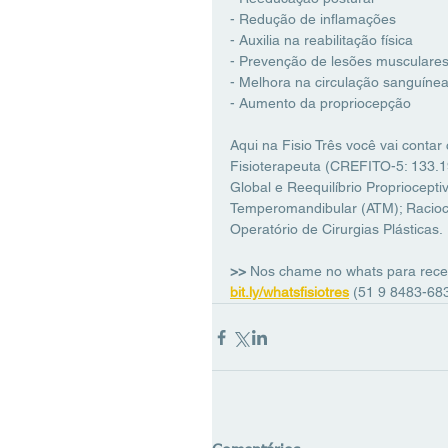
- Redução de inflamações
- Auxilia na reabilitação física
- Prevenção de lesões musculares 
- Melhora na circulação sanguíne
- Aumento da propriocepção
Aqui na Fisio Três você vai conta
Fisioterapeuta (CREFITO-5: 133.
Global e Reequilíbrio Propriocept
Temperomandibular (ATM); Raciocí
Operatório de Cirurgias Plásticas.
>> 
Nos chame no whats para rece
bit.ly/whatsfisiotres
(51 9 8483-683