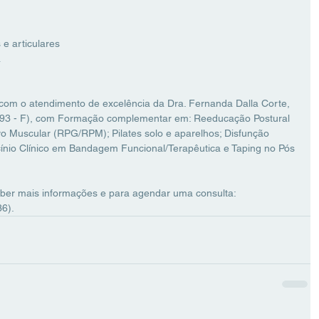
e articulares
a
r com o atendimento de excelência da Dra. Fernanda Dalla Corte, 
193 - F), com Formação complementar em: 
Reeducação Postural 
ivo Muscular (RPG/RPM); Pilates solo e aparelhos; Disfunção 
nio Clínico em Bandagem Funcional/Terapêutica e Taping no Pós 
ber mais informações e para agendar uma consulta:
6).