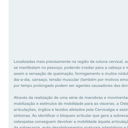
Localizadas mais precisamente na região da coluna cervical, 
se manifestam no pescoço, podendo irradiar para a cabeça e
assim a sensação de queimação, formigamento e muitos nódulo
dia-a-dia, cansaço, tensão muscular (também por motivos emo
por tempo prolongado podem ser agentes causadores das dores 
⠀⠀⠀⠀⠀⠀⠀⠀⠀⁣⁣
Através da realização de uma série de manobras e movimenta
mobilização e estímulos de mobilidade para as vísceras, a Ost
articulações, órgãos e tecidos afetados pela Cervicalgia e ass
sintomas. Ao identificar o bloqueio articular que gera a sobreca
osteopatas conseguem devolver a mobilidade àquela articulaçã
da sobrecarga, evita desalinhamentos posturais adaptativos e f