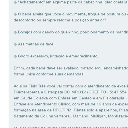
❇️ “Achatamento” em alguma parte da cabecinha (plagiocefalia
❇️ O bebê aceita que você o movimente, troque de postura ou o
desconforto ou sempre retorna a posição anterior? 
❇️ Bocejos com desvio do queixinho, posicionamento da mandíbu
❇️ Assimetrias de face. 
❇️ Choro excessivo, irritação e emagrecimento.
Enfim, cada bebê deve ser avaliado, tratado e/ou encaminhad
forma única conforme suas demandas!
Aqui na Fisio Três você vai contar com o atendimento de excelê
Fisioterapeuta e Osteopata DO MRO Br (CREFITO - 5: 47.554 -
em Saúde Coletiva com Ênfase em Gestão e em Fisioterapia -
Ênfase em Atendimento Clínico, com mais de 16 anos de experiê
formação na área de RPG/RPM, Pilates solo e aparelhos, Pilate
tratamento da Coluna Vertebral, Maitland, Mulligan, Mobilizaçã