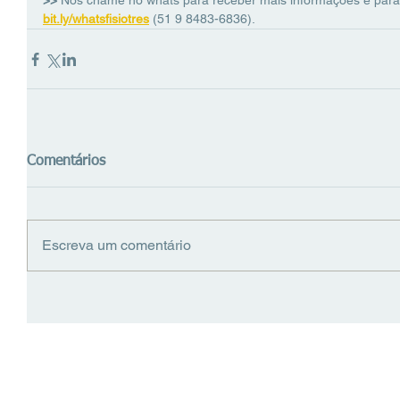
>> 
Nos chame no whats para receber mais informações e para
bit.ly/whatsfisiotres
(51 9 8483-6836).
Comentários
Escreva um comentário